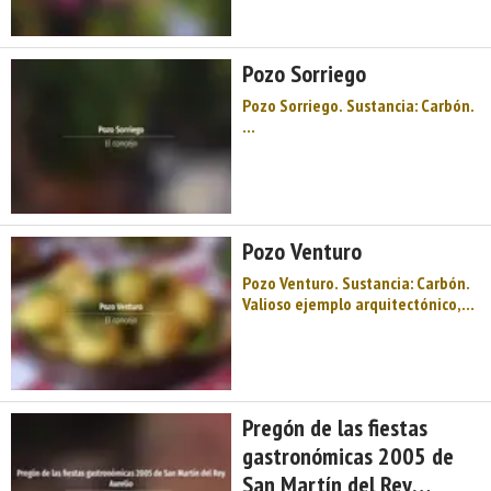
solo vagón y una bocamina cerca
del pueblo, la primera
explotación minera en la que se
Pozo Sorriego
desarrolló la ...
Pozo Sorriego. Sustancia: Carbón.
...
Pozo Venturo
Pozo Venturo. Sustancia: Carbón.
Valioso ejemplo arquitectónico,
cerrado desde 1990. ...
Pregón de las fiestas
gastronómicas 2005 de
San Martín del Rey