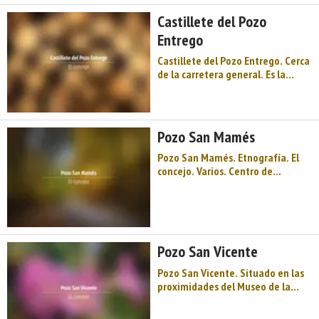
considerables dimensiones, fue pr
Castillete del Pozo
...
Entrego
Castillete del Pozo Entrego. Cerca
de la carretera general. Es la
primera explotación minera de
tipo vertical instalada en Asturias.
...
Pozo San Mamés
Pozo San Mamés. Etnografía. El
concejo. Varios. Centro de
Asturias. Comarca del Valle del
Nalón. Montaña de Asturias. Río
Nalón, pozos y castilletes, minería
y paisaje, montaña y valle, buena
cocina para animar el otoño
Pozo San Vicente
asturiano, un museo de la mine ...
Pozo San Vicente. Situado en las
proximidades del Museo de la
Minería, fue la Mina San Vicente,
de pozo vertical con jaula de un