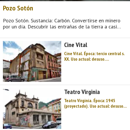
Pozo Sotón
Pozo Sotón. Sustancia: Carbón. Convertirse en minero
por un día. Descubrir las entrañas de la tierra a casi
seiscientos metros de profundidad y disfrutar de una
experiencia única en el mundo. Eso es lo que ofrece el
Cine Vital
Pozo Sotó ...
Cine Vital. Época: tercio central s.
XX. Uso actual: desuso.
Descripción tipológica: Edificio de
planta rectangular estructurado
en dos plantas más bajocubierta
que se abre al exterior mediante
un gran casetón que rompe el al
Teatro Virginia
...
Teatro Virginia. Época: 1945
(proyectado). Uso actual: desuso.
Descripción tipológica: Edificio
destinado originalmente a teatro
y cinematógrafo, de implantación
urbana, cuidado diseño y