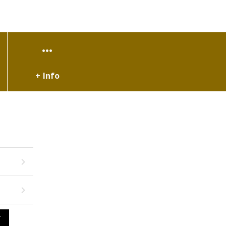
+ Info
T