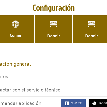
Configuración
Comer
Dormir
Dormir
ación general
itos
actar con el servicio técnico
mendar aplicación
SHARE
POS