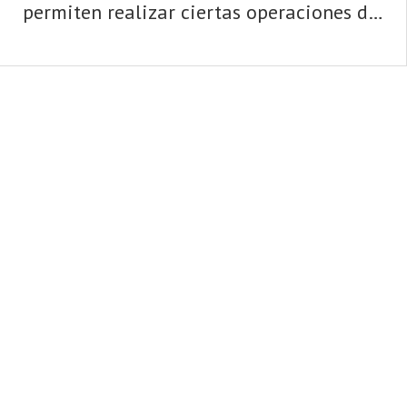
permiten realizar ciertas operaciones de
forma automática mediante el uso de
una tarjeta o de una libreta de ahorros.
Para poder operar en un cajero, es
necesario tener un ...