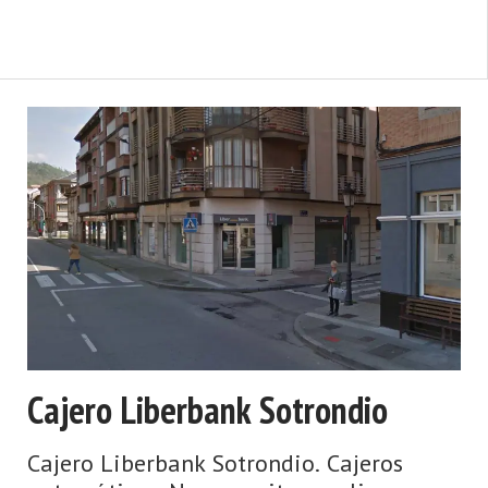
tarjeta o de una libreta de ahorros. Para
poder operar en un cajero, es necesario
tener una tarjeta de cr ...
Cajero Liberbank Sotrondio
Cajero Liberbank Sotrondio. Cajeros