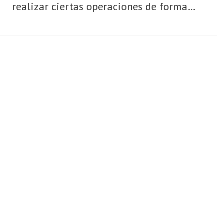
realizar ciertas operaciones de forma
automática mediante el uso de una
tarjeta o de una libreta de ahorros. Para
poder operar en un cajero, es necesario
tener una tarj ...