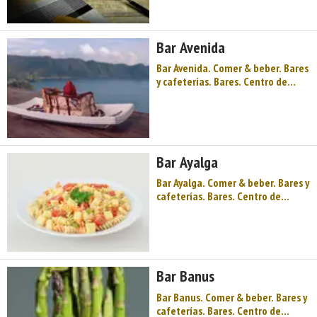
Nalón, pozos y castilletes, minería
y paisaje, montaña y valle, buena
cocina para animar el otoño
Bar Avenida
asturiano, un museo ...
Bar Avenida. Comer & beber. Bares
y cafeterías. Bares. Centro de
Asturias. Comarca del Valle del
Nalón. Montaña de Asturias. Río
Nalón, pozos y castilletes, minería
y paisaje, montaña y valle, buena
cocina para animar el otoño
Bar Ayalga
asturiano, un museo de ...
Bar Ayalga. Comer & beber. Bares y
cafeterías. Bares. Centro de
Asturias. Comarca del Valle del
Nalón. Montaña de Asturias. Río
Nalón, pozos y castilletes, minería
y paisaje, montaña y valle, buena
cocina para animar el otoño
Bar Banus
asturiano, un museo de l ...
Bar Banus. Comer & beber. Bares y
cafeterías. Bares. Centro de