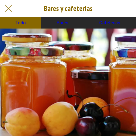
Bares y cafeterías
Todo
Bares
Cafeterías