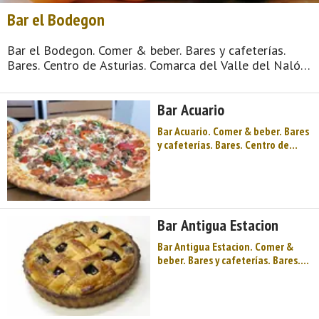
Bar el Bodegon
Bar el Bodegon. Comer & beber. Bares y cafeterías.
Bares. Centro de Asturias. Comarca del Valle del Nalón.
Montaña de Asturias. Río Nalón, pozos y castilletes,
minería y paisaje, montaña y valle, buena cocina para
Bar Acuario
animar el otoño asturiano, un museo ...
Bar Acuario. Comer & beber. Bares
y cafeterías. Bares. Centro de
Asturias. Comarca del Valle del
Nalón. Montaña de Asturias. Río
Nalón, pozos y castilletes, minería
y paisaje, montaña y valle, buena
cocina para animar el otoño
Bar Antigua Estacion
asturiano, un museo de ...
Bar Antigua Estacion. Comer &
beber. Bares y cafeterías. Bares.
Centro de Asturias. Comarca del
Valle del Nalón. Montaña de
Asturias. Río Nalón, pozos y
castilletes, minería y paisaje,