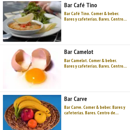
Bar Café Tino
asturiano, un muse ...
Bar Café Tino. Comer & beber.
Bares y cafeterías. Bares. Centro
de Asturias. Comarca del Valle del
Nalón. Montaña de Asturias. Río
Nalón, pozos y castilletes, minería
y paisaje, montaña y valle, buena
cocina para animar el otoño
Bar Camelot
asturiano, un museo d ...
Bar Camelot. Comer & beber.
Bares y cafeterías. Bares. Centro
de Asturias. Comarca del Valle del
Nalón. Montaña de Asturias. Río
Nalón, pozos y castilletes, minería
y paisaje, montaña y valle, buena
cocina para animar el otoño
Bar Carve
asturiano, un museo de ...
Bar Carve. Comer & beber. Bares y
cafeterías. Bares. Centro de
Asturias. Comarca del Valle del
Nalón. Montaña de Asturias. Río
Nalón, pozos y castilletes, minería