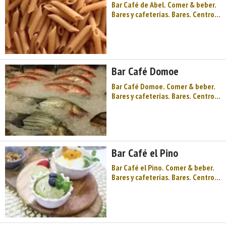
Bar Café de Abel. Comer & beber.
Bares y cafeterías. Bares. Centro
de Asturias. Comarca del Valle del
Nalón. Montaña de Asturias. Río
Nalón, pozos y castilletes, minería
y paisaje, montaña y valle, buena
cocina para animar el otoño
Bar Café Domoe
asturiano, un muse ...
Bar Café Domoe. Comer & beber.
Bares y cafeterías. Bares. Centro
de Asturias. Comarca del Valle del
Nalón. Montaña de Asturias. Río
Nalón, pozos y castilletes, minería
y paisaje, montaña y valle, buena
cocina para animar el otoño
Bar Café el Pino
asturiano, un museo ...
Bar Café el Pino. Comer & beber.
Bares y cafeterías. Bares. Centro
de Asturias. Comarca del Valle del
Nalón. Montaña de Asturias. Río
Nalón, pozos y castilletes, minería
y paisaje, montaña y valle, buena
cocina para animar el otoño