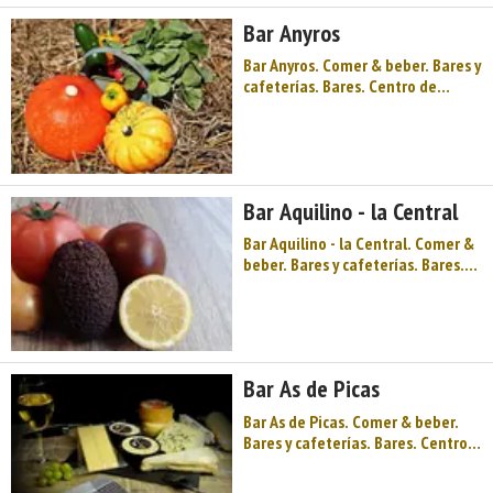
montaña y valle, buena cocina
Bar Anyros
para animar el otoño asturiano,
un ...
Bar Anyros. Comer & beber. Bares y
cafeterías. Bares. Centro de
Asturias. Comarca del Valle del
Nalón. Montaña de Asturias. Río
Nalón, pozos y castilletes, minería
y paisaje, montaña y valle, buena
cocina para animar el otoño
Bar Aquilino - la Central
asturiano, un museo de l ...
Bar Aquilino - la Central. Comer &
beber. Bares y cafeterías. Bares.
Centro de Asturias. Comarca del
Valle del Nalón. Montaña de
Asturias. Río Nalón, pozos y
castilletes, minería y paisaje,
montaña y valle, buena cocina
Bar As de Picas
para animar el otoño asturiano ...
Bar As de Picas. Comer & beber.
Bares y cafeterías. Bares. Centro
de Asturias. Comarca del Valle del
Nalón. Montaña de Asturias. Río