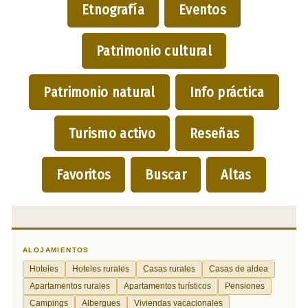
Etnografía
Eventos
Patrimonio cultural
Patrimonio natural
Info práctica
Turismo activo
Reseñas
Favoritos
Buscar
Altas