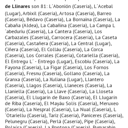
de Llinares
son 81: L´Abonión (Casería), L´Acebal
(Lugar), Arbixil (Casería), Artosa (Casería), Barreo
(Casería), Bédavo (Casería), La Bornaina (Casería), La
Cabaña (Aldea), La Cabañina (Casería), La Campa L
´abeduriu (Casería), La Cantera (Casería), Los
Carbazales (Casería), Carrocera (Casería), La Caseta
(Casería), Castañera (Casería), La Central (Lugar),
Ciñera (Casería), El Colláu (Casería), La Corca
(Casería), Los Corrales (Casería), Cotariella (Casería),
El Entregu L´ - Entrego (Lugar), Escobiu (Casería), La
Fayona (Casería), La Figar (Casería), Los Fornos
(Casería), Fresnu (Casería), Gollano (Casería), La
Granxa (Casería), La Xuliana (Lugar), Llantero
(Casería), Llagos (Casería), Llaneces (Casería), La
Llaniella (Casería), La Llave (Casería), La Lloseta
(Casería), El Llugarín de Baxo (Casería), El Llugarín
de Riba (Casería), El Mayáu Solís (Casería), Meruxeo
(Casería), La Nespral (Casería), La Nual (Casería), L
´Otariellu (Casería), Tariz (Casería), Paniceres (Casería),
Pelunegru (Casería), Perlá (Casería), Pipe (Casería),
Polaúra (Casería), La Pontona (Casería), Pumarabín