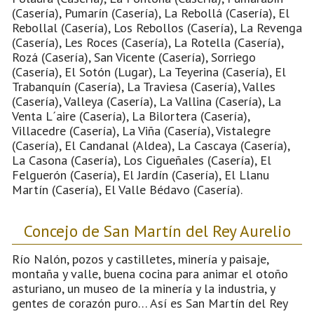
(Casería), Pumarín (Casería), La Rebollá (Casería), El
Rebollal (Casería), Los Rebollos (Casería), La Revenga
(Casería), Les Roces (Casería), La Rotella (Casería),
Rozá (Casería), San Vicente (Casería), Sorriego
(Casería), El Sotón (Lugar), La Teyerina (Casería), El
Trabanquín (Casería), La Traviesa (Casería), Valles
(Casería), Valleya (Casería), La Vallina (Casería), La
Venta L´aire (Casería), La Bilortera (Casería),
Villacedre (Casería), La Viña (Casería), Vistalegre
(Casería), El Candanal (Aldea), La Cascaya (Casería),
La Casona (Casería), Los Cigueñales (Casería), El
Felguerón (Casería), El Jardín (Casería), El Llanu
Martín (Casería), El Valle Bédavo (Casería).
Concejo de San Martín del Rey Aurelio
Río Nalón, pozos y castilletes, minería y paisaje,
montaña y valle, buena cocina para animar el otoño
asturiano, un museo de la minería y la industria, y
gentes de corazón puro… Así es San Martín del Rey