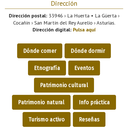
Dirección
Dirección postal:
33946 › La Huerta • La Güerta ›
Cocañín › San Martín del Rey Aurelio › Asturias.
Dirección digital:
Pulsa aquí
Dónde comer
Dónde dormir
Etnografía
Eventos
Patrimonio cultural
Patrimonio natural
Info práctica
Turismo activo
Reseñas